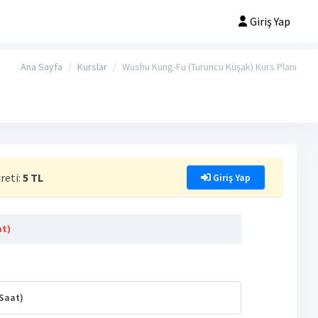
Giriş Yap
Ana Sayfa
Kurslar
Wushu Kung-Fu (Turuncu Kuşak) Kurs Planı
reti:
5 TL
Giriş Yap
at)
Saat)