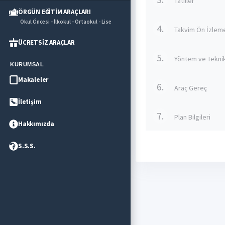
Tatiller
ÖRGÜN EĞİTİM ARAÇLARI
Okul Öncesi - İlkokul - Ortaokul - Lise
4.
Takvim Ön İzlem
ÜCRETSİZ ARAÇLAR
5.
Yöntem ve Tekni
KURUMSAL
Makaleler
6.
Araç Gereç
İletişim
7.
Plan Bilgileri
Hakkımızda
S.S.S.