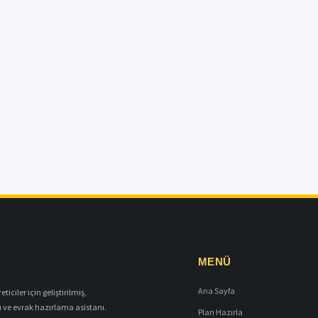
MENÜ
Ana Sayfa
iciler için geliştirilmiş,
ı ve evrak hazırlama asistanı.
Plan Hazırla