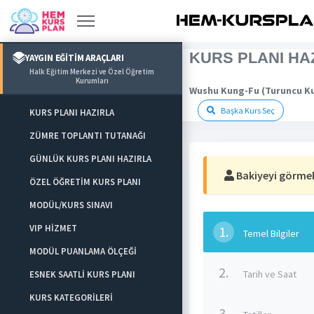
KURS PLANI HA
YAYGIN EĞİTİM ARAÇLARI
Halk Eğitim Merkezi ve Özel Öğretim
Kurumları
Wushu Kung-Fu (Turuncu K
Başka Kurs Seç
KURS PLANI HAZIRLA
ZÜMRE TOPLANTI TUTANAĞI
GÜNLÜK KURS PLANI HAZIRLA
Bakiyeyi görmek 
ÖZEL ÖĞRETİM KURS PLANI
MODÜL/KURS SINAVI
VIP HİZMET
1.
Temel Bilgiler
MODÜL PUANLAMA ÖLÇEĞİ
2.
Tarih ve Saat
ESNEK SAATLİ KURS PLANI
KURS KATEGORİLERİ
3.