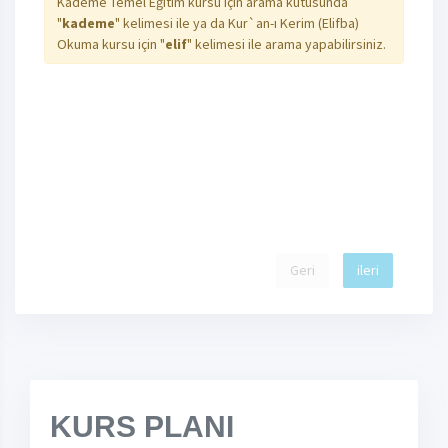
Kademe Temel Eğitim kursu için arama kutusunda
"
kademe
" kelimesi ile ya da Kur`an-ı Kerim (Elifba)
Okuma kursu için "
elif
" kelimesi ile arama yapabilirsiniz.
Geri
ileri
KURS PLANI