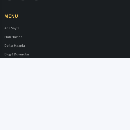
MENÜ
Ana Sayfa
Plan Hazırla
Defter Hazırla
Blog & Duyurular
İletişim
YASAL & DESTEK
Kullanım Koşulları
Gizlilik Politikası (KVKK)
Hakkımızda