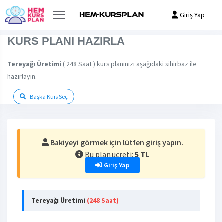
Giriş Yap
KURS PLANI HAZIRLA
Tereyağı Üretimi
( 248 Saat ) kurs planınızı aşağıdaki sihirbaz ile
hazırlayın.
Başka Kurs Seç
Bakiyeyi görmek için lütfen giriş yapın.
Bu plan ücreti:
5 TL
Giriş Yap
Tereyağı Üretimi
(248 Saat)