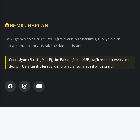
HEMKURSPLAN
Halk Eğitim Merkezleri ve Usta Öğreticiler için geliştirilmiş, Türkiye'nin en
kapsamlı kurs planı ve evrak hazırlama asistanı.
Yasal Uyarı:
Bu site, Milli Eğitim Bakanlığı'na (MEB) bağlı resmi bir web sitesi
değildir. Usta öğreticilere yardımcı araçlar sunan özel bir girişimdir.
MENÜ
Ana Sayfa
Plan Hazırla