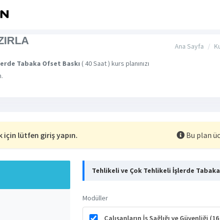
ZIRLA
Ana Sayfa
Ku
İşlerde Tabaka Ofset Baskı
( 40 Saat ) kurs planınızı
n.
için lütfen giriş yapın.
Bu plan üc
Tehlikeli ve Çok Tehlikeli İşlerde Tabak
Modüller
Çalışanların İş Sağlığı ve Güvenliği (1