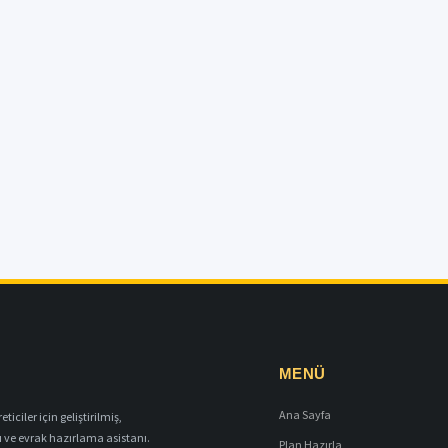
MENÜ
Ana Sayfa
iciler için geliştirilmiş,
ı ve evrak hazırlama asistanı.
Plan Hazırla