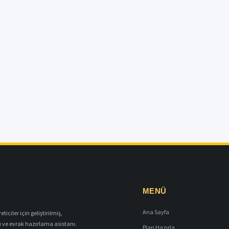
MENÜ
Ana Sayfa
iciler için geliştirilmiş,
ı ve evrak hazırlama asistanı.
Plan Hazırla