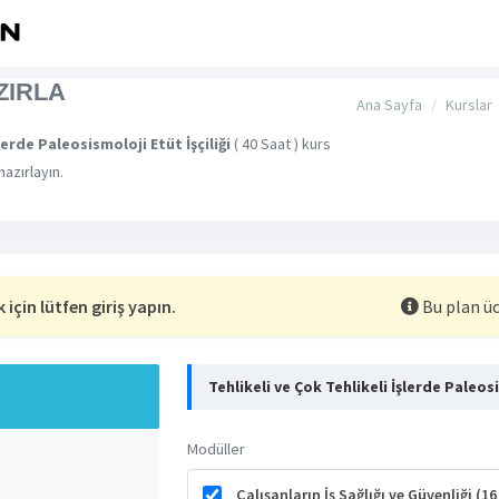
ZIRLA
Ana Sayfa
Kurslar
lerde Paleosismoloji Etüt İşçiliği
( 40 Saat ) kurs
hazırlayın.
için lütfen giriş yapın.
Bu plan üc
Tehlikeli ve Çok Tehlikeli İşlerde Paleosi
Modüller
Çalışanların İş Sağlığı ve Güvenliği (1