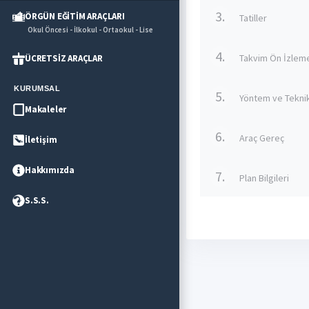
3.
ÖRGÜN EĞİTİM ARAÇLARI
Tatiller
Okul Öncesi - İlkokul - Ortaokul - Lise
4.
Takvim Ön İzlem
ÜCRETSİZ ARAÇLAR
KURUMSAL
5.
Yöntem ve Tekni
Makaleler
6.
Araç Gereç
İletişim
Hakkımızda
7.
Plan Bilgileri
S.S.S.