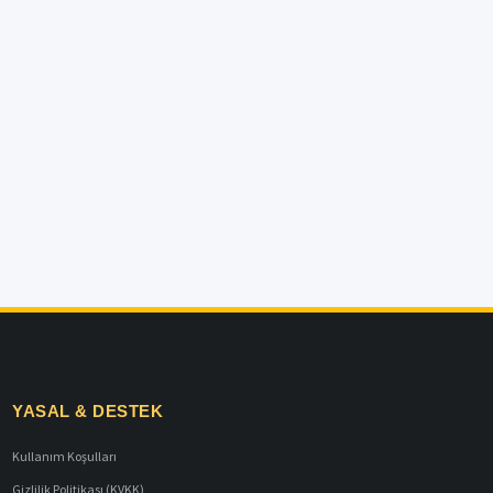
YASAL & DESTEK
Kullanım Koşulları
Gizlilik Politikası (KVKK)