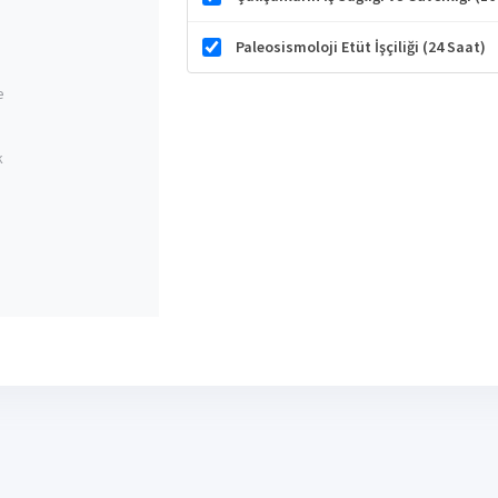
Paleosismoloji Etüt İşçiliği (24 Saat)
e
k