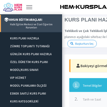
KURS PLANI HA
YAYGIN EĞİTİM ARAÇLARI
Halk Eğitim Merkezi ve Özel Öğretim
Kurumları
Tehlikeli ve Çok Tehlikeli İş
planınızı aşağıdaki sihirbaz ile 
KURS PLANI HAZIRLA
Başka Kurs Seç
ZÜMRE TOPLANTI TUTANAĞI
GÜNLÜK KURS PLANI HAZIRLA
ÖZEL ÖĞRETİM KURS PLANI
Bakiyeyi görmek 
MODÜL/KURS SINAVI
VIP HİZMET
1.
Temel Bilgiler
MODÜL PUANLAMA ÖLÇEĞİ
ESNEK SAATLİ KURS PLANI
2.
Tarih ve Saat
KURS KATEGORİLERİ