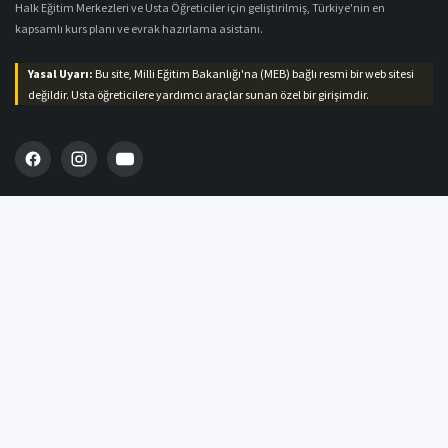
Halk Eğitim Merkezleri ve Usta Öğreticiler için geliştirilmiş, Türkiye'nin en
kapsamlı kurs planı ve evrak hazırlama asistanı.
Yasal Uyarı:
Bu site, Milli Eğitim Bakanlığı'na (MEB) bağlı resmi bir web sitesi
değildir. Usta öğreticilere yardımcı araçlar sunan özel bir girişimdir.
MENÜ
Ana Sayfa
Plan Hazırla
Defter Hazırla
Blog & Duyurular
İletişim