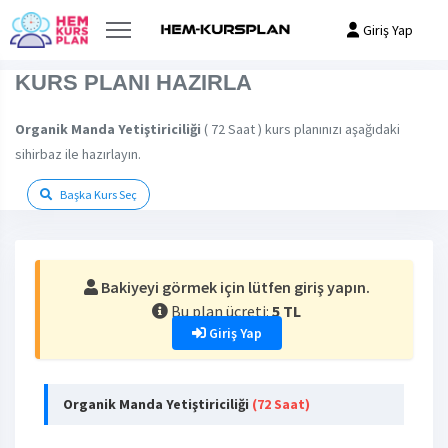
Giriş Yap
KURS PLANI HAZIRLA
Organik Manda Yetiştiriciliği
( 72 Saat ) kurs planınızı aşağıdaki
sihirbaz ile hazırlayın.
Başka Kurs Seç
Bakiyeyi görmek için lütfen giriş yapın.
Bu plan ücreti:
5 TL
Giriş Yap
Organik Manda Yetiştiriciliği
(72 Saat)