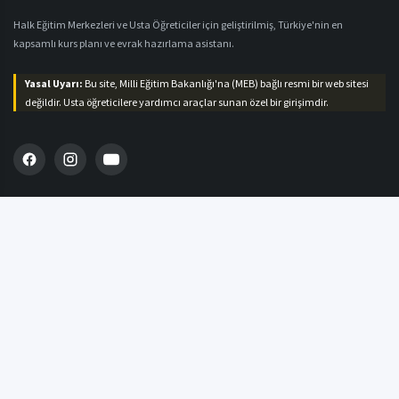
Halk Eğitim Merkezleri ve Usta Öğreticiler için geliştirilmiş, Türkiye'nin en
kapsamlı kurs planı ve evrak hazırlama asistanı.
Yasal Uyarı:
Bu site, Milli Eğitim Bakanlığı'na (MEB) bağlı resmi bir web sitesi
değildir. Usta öğreticilere yardımcı araçlar sunan özel bir girişimdir.
MENÜ
Ana Sayfa
Plan Hazırla
Defter Hazırla
Blog & Duyurular
İletişim