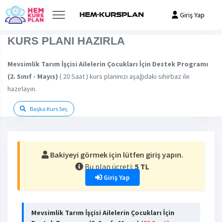
Giriş Yap
KURS PLANI HAZIRLA
Mevsimlik Tarım İşçisi Ailelerin Çocukları İçin Destek Programı
(2. Sınıf - Mayıs)
( 20 Saat ) kurs planınızı aşağıdaki sihirbaz ile
hazırlayın.
Başka Kurs Seç
Bakiyeyi görmek için lütfen giriş yapın.
Bu plan ücreti:
5 TL
Giriş Yap
Mevsimlik Tarım İşçisi Ailelerin Çocukları İçin