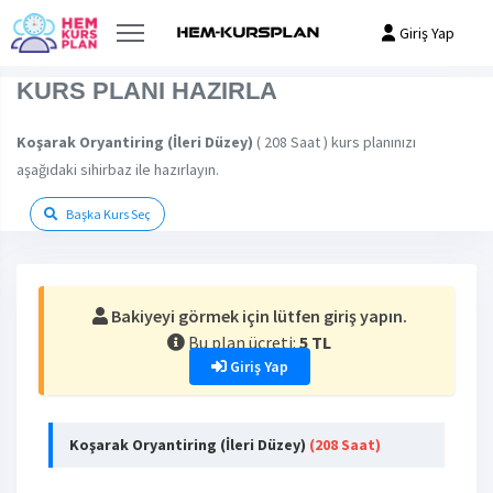
Giriş Yap
KURS PLANI HAZIRLA
Koşarak Oryantiring (İleri Düzey)
( 208 Saat ) kurs planınızı
aşağıdaki sihirbaz ile hazırlayın.
Başka Kurs Seç
Bakiyeyi görmek için lütfen giriş yapın.
Bu plan ücreti:
5 TL
Giriş Yap
Koşarak Oryantiring (İleri Düzey)
(208 Saat)