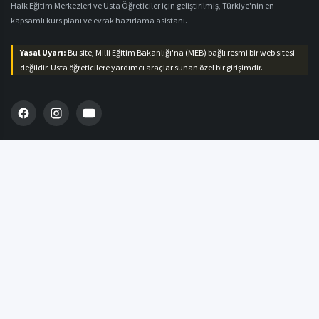
Halk Eğitim Merkezleri ve Usta Öğreticiler için geliştirilmiş, Türkiye'nin en
kapsamlı kurs planı ve evrak hazırlama asistanı.
Yasal Uyarı:
Bu site, Milli Eğitim Bakanlığı'na (MEB) bağlı resmi bir web sitesi
değildir. Usta öğreticilere yardımcı araçlar sunan özel bir girişimdir.
MENÜ
Ana Sayfa
Plan Hazırla
Defter Hazırla
Blog & Duyurular
İletişim