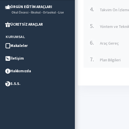
ÖRGÜN EĞİTİM ARAÇLARI
4.
Takvim Ön İzlem
Okul Öncesi - İlkokul - Ortaokul - Lise
ÜCRETSİZ ARAÇLAR
5.
Yöntem ve Tekni
KURUMSAL
6.
Araç Gereç
Makaleler
7.
İletişim
Plan Bilgileri
Hakkımızda
S.S.S.