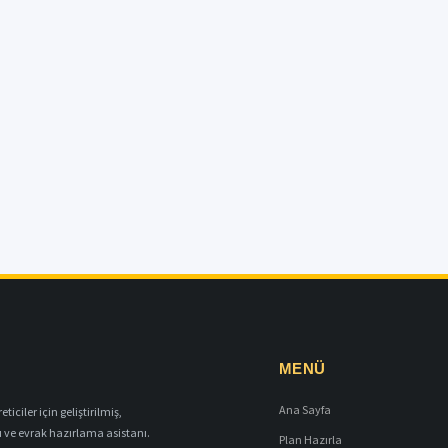
MENÜ
Ana Sayfa
iciler için geliştirilmiş,
ı ve evrak hazırlama asistanı.
Plan Hazırla