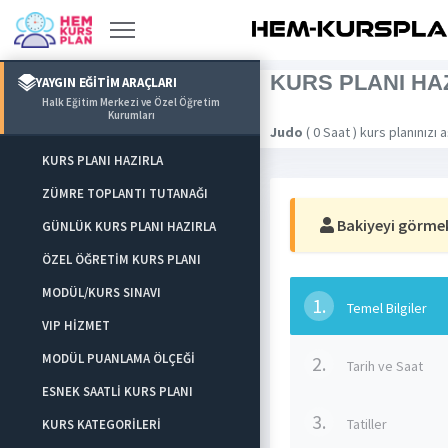
KURS PLANI HA
YAYGIN EĞİTİM ARAÇLARI
Halk Eğitim Merkezi ve Özel Öğretim
Kurumları
Judo
( 0 Saat ) kurs planınızı a
KURS PLANI HAZIRLA
ZÜMRE TOPLANTI TUTANAĞI
Bakiyeyi görmek 
GÜNLÜK KURS PLANI HAZIRLA
ÖZEL ÖĞRETİM KURS PLANI
MODÜL/KURS SINAVI
1.
Temel Bilgiler
VIP HİZMET
MODÜL PUANLAMA ÖLÇEĞİ
2.
Tarih ve Saat
ESNEK SAATLİ KURS PLANI
3.
Tatiller
KURS KATEGORİLERİ