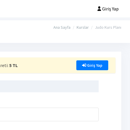
Giriş Yap
Ana Sayfa
Kurslar
Judo Kurs Planı
reti:
5 TL
Giriş Yap