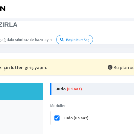
ZIRLA
şağıdaki sihirbaz ile hazırlayın.
Başka Kurs Seç
için lütfen giriş yapın.
Bu plan üc
Judo
(0 Saat)
Modüller
Judo (0 Saat)