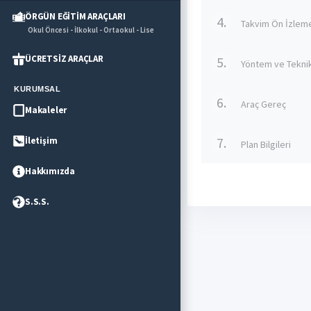
ÖRGÜN EĞİTİM ARAÇLARI
4.
Takvim Ön İzlem
Okul Öncesi - İlkokul - Ortaokul - Lise
ÜCRETSİZ ARAÇLAR
5.
Yöntem ve Tekni
KURUMSAL
6.
Araç Gereç
Makaleler
7.
İletişim
Plan Bilgileri
Hakkımızda
S.S.S.