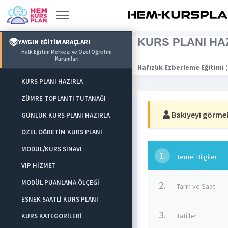
KURS PLANI HA
YAYGIN EĞİTİM ARAÇLARI
Halk Eğitim Merkezi ve Özel Öğretim
Kurumları
Hafızlık Ezberleme Eğitimi
(
KURS PLANI HAZIRLA
ZÜMRE TOPLANTI TUTANAĞI
Bakiyeyi görmek 
GÜNLÜK KURS PLANI HAZIRLA
ÖZEL ÖĞRETİM KURS PLANI
MODÜL/KURS SINAVI
1.
Temel Bilgiler
VIP HİZMET
MODÜL PUANLAMA ÖLÇEĞİ
2.
Tarih ve Saat
ESNEK SAATLİ KURS PLANI
3.
Tatiller
KURS KATEGORİLERİ