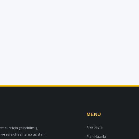
MENÜ
Ana Sayfa
iciler için geliştirilmiş,
ı ve evrak hazırlama asistanı.
Plan Hazırla