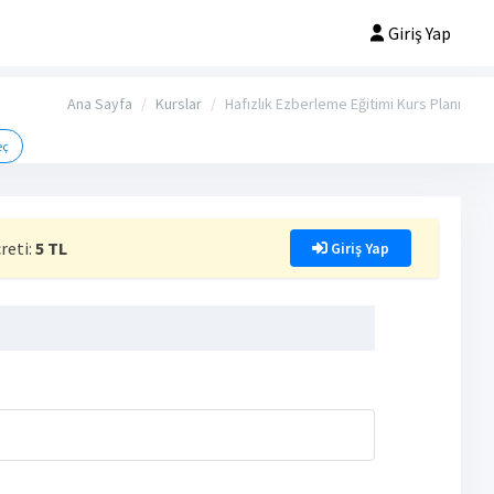
Giriş Yap
Ana Sayfa
Kurslar
Hafızlık Ezberleme Eğitimi Kurs Planı
eç
reti:
5 TL
Giriş Yap
)