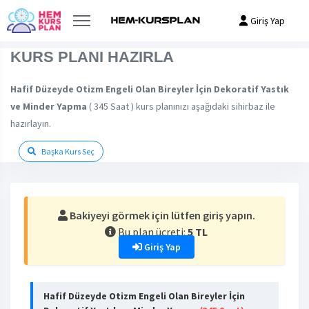
Giriş Yap
KURS PLANI HAZIRLA
Hafif Düzeyde Otizm Engeli Olan Bireyler İçin Dekoratif Yastık
ve Minder Yapma
( 345 Saat ) kurs planınızı aşağıdaki sihirbaz ile
hazırlayın.
Başka Kurs Seç
Bakiyeyi görmek için lütfen giriş yapın.
Bu plan ücreti:
5 TL
Giriş Yap
Hafif Düzeyde Otizm Engeli Olan Bireyler İçin