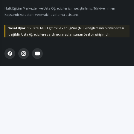
Halk Eğitim Merkezleri ve Usta Öğreticiler için geliştirilmiş, Türkiye'nin en
kapsamlı kurs planı ve evrak hazırlama asistanı.
Yasal Uyarı:
Bu site, Milli Eğitim Bakanlığı'na (MEB) bağlı resmi bir web sitesi
değildir. Usta öğreticilere yardımcı araçlar sunan özel bir girişimdir.
MENÜ
Ana Sayfa
Plan Hazırla
Defter Hazırla
Blog & Duyurular
İletişim