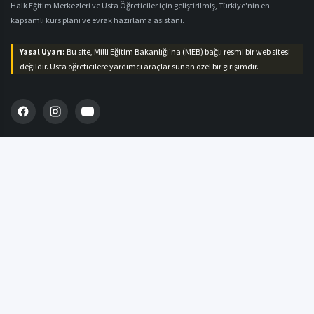
Halk Eğitim Merkezleri ve Usta Öğreticiler için geliştirilmiş, Türkiye'nin en
kapsamlı kurs planı ve evrak hazırlama asistanı.
Yasal Uyarı:
Bu site, Milli Eğitim Bakanlığı'na (MEB) bağlı resmi bir web sitesi
değildir. Usta öğreticilere yardımcı araçlar sunan özel bir girişimdir.
MENÜ
Ana Sayfa
Plan Hazırla
Defter Hazırla
Blog & Duyurular
İletişim