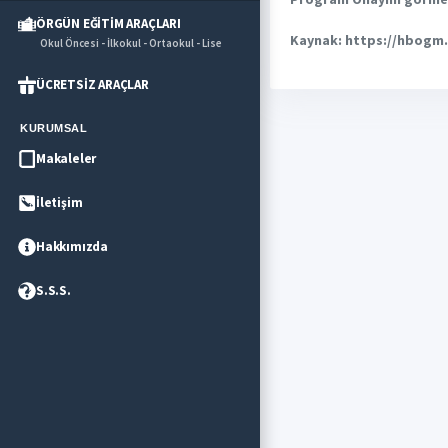
ÖRGÜN EĞİTİM ARAÇLARI
Kaynak: https://hbogm.
Okul Öncesi - İlkokul - Ortaokul - Lise
ÜCRETSİZ ARAÇLAR
KURUMSAL
Makaleler
İletişim
Hakkımızda
S.S.S.