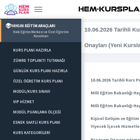
YAYGIN EĞİTİM ARAÇLARI
10.06.2026 Tarihli K
Halk Eğitim Merkezi ve Özel Öğretim
Kurumları
Onayları (Yeni Kursla
KURS PLANI HAZIRLA
ZÜMRE TOPLANTI TUTANAĞI
GÜNLÜK KURS PLANI HAZIRLA
10.06.2026 Tarihli Kurs P
ÖZEL ÖĞRETİM KURS PLANI
MODÜL/KURS SINAVI
Milli Eğitim Bakanlığı 
VIP HİZMET
Milli Eğitim Bakanlığı 
MODÜL PUANLAMA ÖLÇEĞİ
Kişisel Gelişim ve Eğiti
ESNEK SAATLİ KURS PLANI
Yiyecek İçecek Hizmetler
KURS KATEGORİLERİ
Program Onayını görme