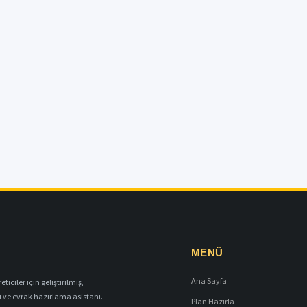
MENÜ
Ana Sayfa
iciler için geliştirilmiş,
ı ve evrak hazırlama asistanı.
Plan Hazırla